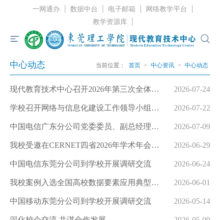
一网通办
数据中台
电子邮箱
网络教学平台
教学资源库
中心动态
首页
当前位置：
首页
>
中心资讯
>
中心动态
中心概况
现代教育技术中心召开2026年第三次全体教职工大会
2026-07-24
中心资讯
学校召开网络与信息化建设工作领导小组（扩大）会议
2026-07-22
服务指南
中国电信广东分公司党委委员、副总经理唐方一行到我校考察交流
2026-07-09
我校受邀在CERNET四省2026年学术年会上分享智慧校园建设经验
2026-06-29
党建工作
中国电信东莞分公司到学校开展调研交流
2026-06-24
规章制度
我校案例入选全国高校数据要素应用典型案例
2026-06-01
联系我们
中国移动东莞分公司到学校开展调研交流
2026-05-14
深化校企交流 共谋合作发展
2026-05-09