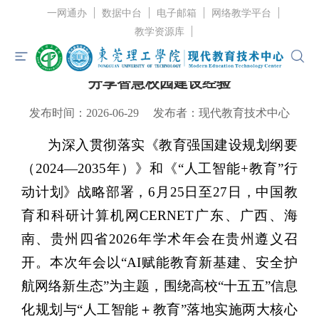
一网通办
数据中台
电子邮箱
网络教学平台
当前位置：
首页
>
中心资讯
>
中心动态
> 正文
教学资源库
我校受邀在CERNET四省2026年学术年会上
分享智慧校园建设经验
首页
发布时间：2026-06-29
发布者：现代教育技术中心
中心概况
为深入贯彻落实《教育强国建设规划纲要
中心资讯
（2024—2035年）》和《“人工智能+教育”行
服务指南
动计划》战略部署，6月25日至27日，中国教
党建工作
育和科研计算机网CERNET广东、广西、海
南、贵州四省2026年学术年会在贵州遵义召
规章制度
开。本次年会以“AI赋能教育新基建、安全护
联系我们
航网络新生态”为主题，围绕高校“十五五”信息
化规划与“人工智能＋教育”落地实施两大核心