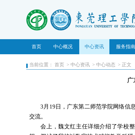
中心简介
中心动态
业务办
工作职责
通知公告
常用下
首页
中心概况
机构设置
中心资讯
安全预警
服务指
常见问
当前位置：
首页
>
中心资讯
>
中心动态
> 正文
广
3月19日，广东第二师范学院网络
交流。
会上，魏文红主任详细介绍了学校整