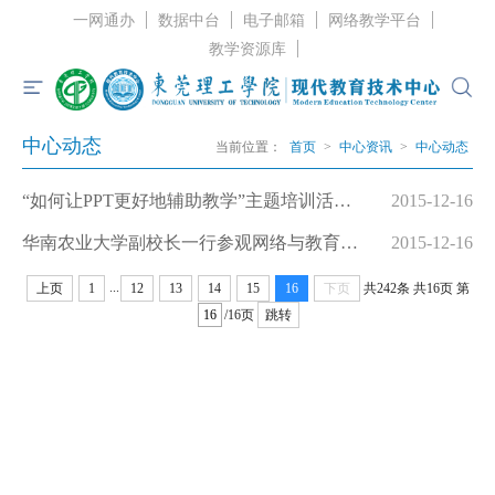
一网通办
数据中台
电子邮箱
网络教学平台
教学资源库
中心动态
首页
当前位置：
首页
>
中心资讯
>
中心动态
中心概况
“如何让PPT更好地辅助教学”主题培训活动顺利开展
2015-12-16
中心资讯
华南农业大学副校长一行参观网络与教育技术中心
2015-12-16
服务指南
...
上页
1
12
13
14
15
16
下页
共242条
共16页
第
/16页
跳转
党建工作
规章制度
联系我们