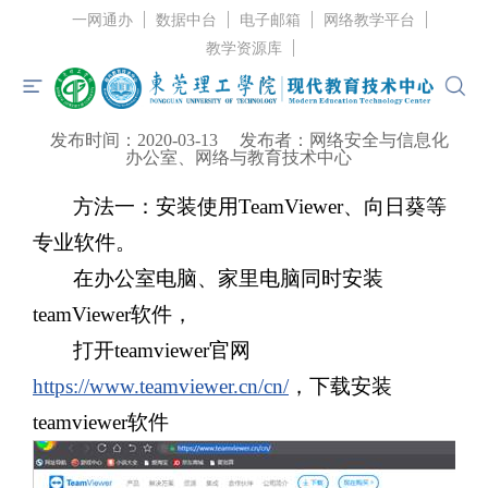
一网通办
数据中台
电子邮箱
网络教学平台
当前位置：
首页
>
服务指南
>
常见问题
> 正文
教学资源库
居家办公如何远程操控办公室电脑？
发布时间：2020-03-13
发布者：网络安全与信息化
首页
办公室、网络与教育技术中心
中心概况
方法一：安装使用TeamViewer、向日葵等
中心资讯
专业软件。
在办公室电脑、家里电脑同时安装
服务指南
teamViewer软件，
党建工作
打开teamviewer官网
规章制度
https://www.teamviewer.cn/cn/
，下载安装
联系我们
teamviewer软件