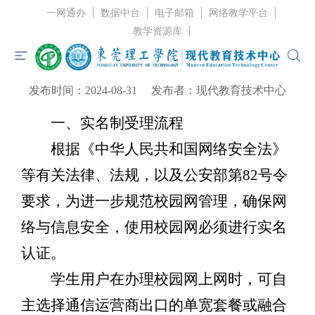
一网通办
数据中台
电子邮箱
网络教学平台
当前位置：
首页
>
服务指南
>
业务办理
> 正文
教学资源库
东莞理工学院校园网入网指引
发布时间：2024-08-31
发布者：现代教育技术中心
首页
一、实名制受理流程
中心概况
根据《中华人民共和国网络安全法》
中心资讯
等有关法律、法规，以及公安部第82号令
服务指南
要求，为进一步规范校园网管理，确保网
党建工作
络与信息安全，使用校园网必须进行实名
规章制度
认证。
联系我们
学生用户在办理校园网上网时，可自
主选择通信运营商出口的单宽套餐或融合