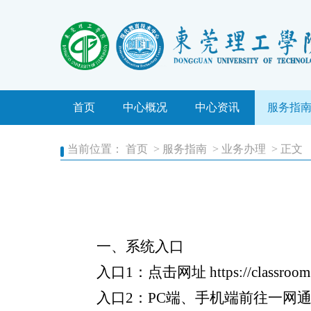
中心简介
中心动态
业务办
工作职责
通知公告
常用下
首页
中心概况
机构设置
中心资讯
安全预警
服务指
常见问
当前位置：
首页
>
服务指南
>
业务办理
> 正文
一、系统入口
入口1：点击网址 https://classroom.d
入口2：PC端、手机端前往一网