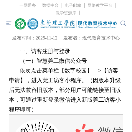
一网通办
数据中台
电子邮箱
网络教学平台
当前位置：
首页
>
服务指南
>
业务办理
> 正文
教学资源库
莞工访客小程序操作指引——访客端
发布时间：2025-11-12
发布者：现代教育技术中心
首页
一、
访客注册与登录
中心概况
（一）智慧莞工微信公众号
中心资讯
依次点击菜单栏【
数字校园
】—>【
访客
服务指南
申请
】，进入莞工访客小程序。（因版本升级
党建工作
后无法兼容旧版本，部分用户可能链接至旧版
本，
可通过重新登录微信进入新版莞工访客小
规章制度
程序即可
）
联系我们