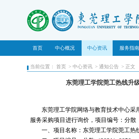
中心简介
中心动态
业务办
工作职责
通知公告
常用下
首页
中心概况
机构设置
中心资讯
安全预警
服务指
常见问
当前位置：
首页
>
中心资讯
>
通知公告
> 正文
东莞理工学院莞工热线升
东莞理工学院网络与教育技术中心采
服务采购项目进行询价，项目编号：分散（202
一、项目名称：
东莞理工学院莞工热