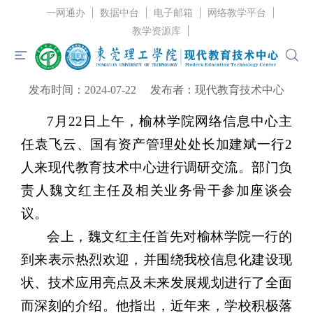
一网通办
数据中台
电子邮箱
网络教学平台
当前位置：
首页
>
中心资讯
>
中心动态
> 正文
教学资源库
榆林学院网络信息中心来我校进行调研交流
发布时间：2024-07-22
发布者：现代教育技术中心
首页
7月22日上午，榆林学院网络信息中心主
中心概况
任袁飞云、国有资产管理处处长加建斌一行2
中心资讯
人来现代教育技术中心进行调研交流。部门负
服务指南
责人魏文红主任及相关业务骨干参加座谈会
党建工作
议。
会上，魏文红主任首先对榆林学院一行的
规章制度
到来表示热烈欢迎，并围绕我校信息化建设现
联系我们
状、技术应用亮点及未来发展规划进行了全面
而深刻的介绍。他指出，近年来，学校积极落